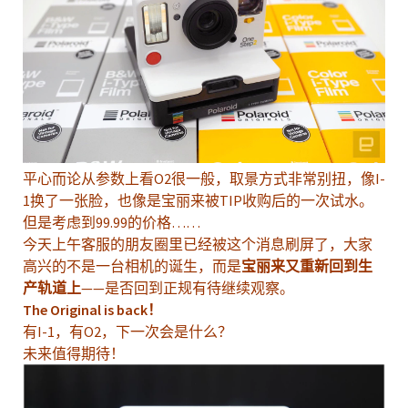
平心而论从参数上看O2很一般，取景方式非常别扭，像I-
1换了一张脸，也像是宝丽来被TIP收购后的一次试水。
但是考虑到99.99的价格……
今天上午客服的朋友圈里已经被这个消息刷屏了，大家
高兴的不是一台相机的诞生，而是
宝丽来又重新回到生
产轨道上
——是否回到正规有待继续观察。
The Original is back！
有I-1，有O2，下一次会是什么？
未来值得期待！