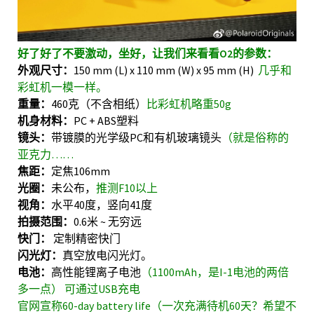
好了好了不要激动，坐好，让我们来看看O2的参数：
外观尺寸：
150 mm (L) x 110 mm (W) x 95 mm (H)
几乎和
彩虹机一模一样。
重量：
460克（不含相纸）
比彩虹机略重50g
机身材料：
PC + ABS塑料
镜头：
带镀膜的光学级PC和有机玻璃镜头
（就是俗称的
亚克力……
焦距：
定焦106mm
光圈：
未公布，
推测F10以上
视角：
水平40度，竖向41度
拍摄范围：
0.6米 ~ 无穷远
快门：
定制精密快门
闪光灯：
真空放电闪光灯。
电池：
高性能锂离子电池
（1100mAh，是I-1电池的两倍
多一点） 可通过USB充电
官网宣称60-day battery life（一次充满待机60天？希望不