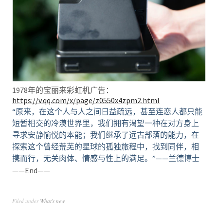
1978年的宝丽来彩虹机广告：
https://v.qq.com/x/page/z0550x4zpm2.html
“原来，在这个人与人之间日益疏远，甚至连恋人都只能
短暂相交的冷漠世界里，我们拥有渴望一种在对方身上
寻求安静愉悦的本能；我们继承了远古部落的能力，在
探索这个曾经荒芜的星球的孤独旅程中，找到同伴，相
携而行，无关肉体、情感与性上的满足。”
——兰德博士
——End——
Filed under
What's new