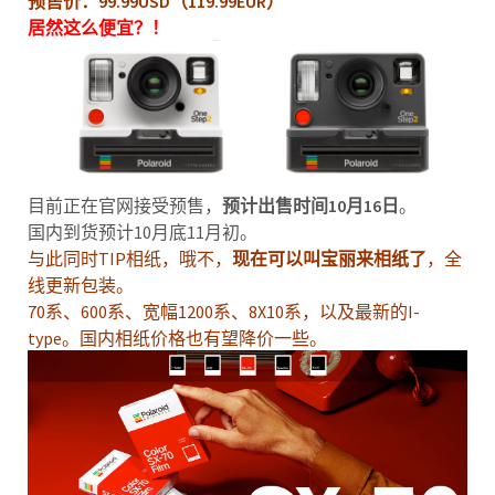
预售价：99.99USD（119.99EUR）
居然这么便宜？！
目前正在官网接受预售，
预计出售时间10月16日
。
国内到货预计10月底11月初。
与此同时TIP相纸，哦不，
现在可以叫宝丽来相纸了
，全
线更新包装。
70系、600系、宽幅1200系、8X10系，以及最新的I-
type。国内相纸价格也有望降价一些。